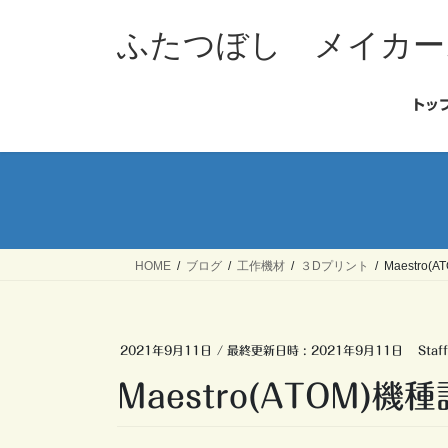
コ
ナ
ン
ビ
ふたつぼし メイカー
テ
ゲ
ン
ー
ツ
シ
トッ
へ
ョ
ス
ン
キ
に
ッ
移
プ
動
HOME
ブログ
工作機材
３Dプリント
Maestro
2021年9月11日
/ 最終更新日時 :
2021年9月11日
Staff
Maestro(ATOM)