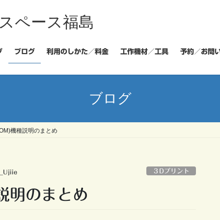
スペース福島
プ
ブログ
利用のしかた／料金
工作機材／工具
予約／お問
ブログ
(ATOM)機種説明のまとめ
３Dプリント
_Ujiie
機種説明のまとめ