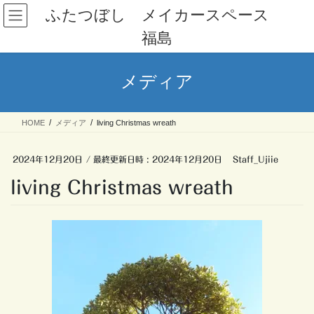
コ
ナ
ふたつぼし メイカースペース
ン
ビ
福島
テ
ゲ
ン
ー
ツ
シ
メディア
へ
ョ
ス
ン
キ
に
HOME
メディア
living Christmas wreath
ッ
移
プ
動
2024年12月20日
/ 最終更新日時 :
2024年12月20日
Staff_Ujiie
living Christmas wreath