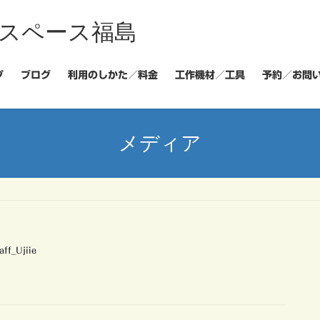
スペース福島
プ
ブログ
利用のしかた／料金
工作機材／工具
予約／お問
メディア
aff_Ujiie