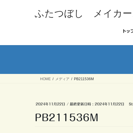
コ
ナ
ン
ビ
ふたつぼし メイカー
テ
ゲ
ン
ー
ツ
シ
トッ
へ
ョ
ス
ン
キ
に
ッ
移
プ
動
HOME
メディア
PB211536M
2024年11月22日
/ 最終更新日時 :
2024年11月22日
St
PB211536M