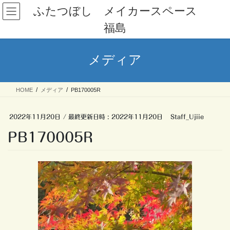
コ
ナ
ふたつぼし メイカースペース
ン
ビ
福島
テ
ゲ
ン
ー
ツ
シ
メディア
へ
ョ
ス
ン
キ
に
HOME
メディア
PB170005R
ッ
移
プ
動
2022年11月20日
/ 最終更新日時 :
2022年11月20日
Staff_Ujiie
PB170005R