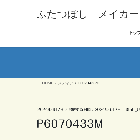
コ
ナ
ン
ビ
ふたつぼし メイカー
テ
ゲ
ン
ー
ツ
シ
トッ
へ
ョ
ス
ン
キ
に
ッ
移
プ
動
HOME
メディア
P6070433M
2024年6月7日
/ 最終更新日時 :
2024年6月7日
Staff_U
P6070433M