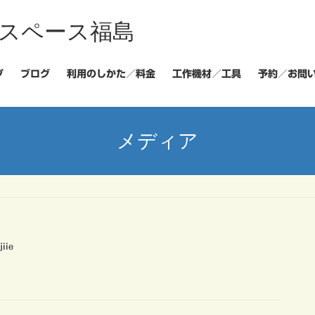
スペース福島
プ
ブログ
利用のしかた／料金
工作機材／工具
予約／お問
メディア
jiie