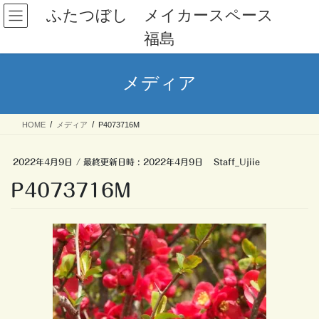
コ
ナ
ふたつぼし メイカースペース
ン
ビ
福島
テ
ゲ
ン
ー
ツ
シ
メディア
へ
ョ
ス
ン
キ
に
HOME
メディア
P4073716M
ッ
移
プ
動
2022年4月9日
/ 最終更新日時 :
2022年4月9日
Staff_Ujiie
P4073716M