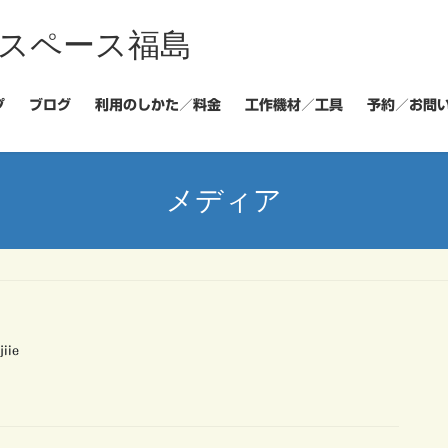
スペース福島
プ
ブログ
利用のしかた／料金
工作機材／工具
予約／お問
メディア
jiie