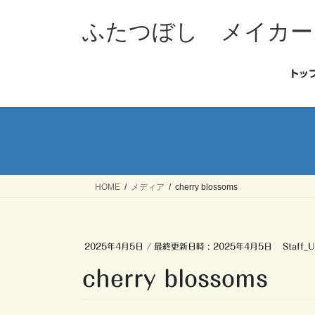
コ
ナ
ン
ビ
ふたつぼし メイカー
テ
ゲ
ン
ー
ツ
シ
トッ
へ
ョ
ス
ン
キ
に
ッ
移
プ
動
HOME
メディア
cherry blossoms
2025年4月5日
/ 最終更新日時 :
2025年4月5日
Staff_U
cherry blossoms