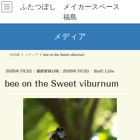
コ
ナ
ふたつぼし メイカースペース
ン
ビ
福島
テ
ゲ
ン
ー
ツ
シ
メディア
へ
ョ
ス
ン
キ
に
HOME
メディア
bee on the Sweet viburnum
ッ
移
プ
動
2026年7月3日
/ 最終更新日時 :
2026年7月3日
Staff_Ujiie
bee on the Sweet viburnum