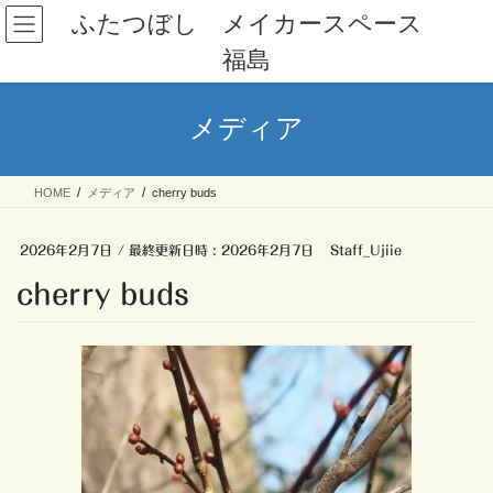
コ
ナ
ふたつぼし メイカースペース
ン
ビ
福島
テ
ゲ
ン
ー
ツ
シ
メディア
へ
ョ
ス
ン
キ
に
HOME
メディア
cherry buds
ッ
移
プ
動
2026年2月7日
/ 最終更新日時 :
2026年2月7日
Staff_Ujiie
cherry buds