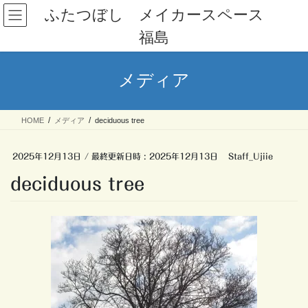
コ
ナ
ふたつぼし メイカースペース
ン
ビ
福島
テ
ゲ
ン
ー
ツ
シ
メディア
へ
ョ
ス
ン
キ
に
HOME
メディア
deciduous tree
ッ
移
プ
動
2025年12月13日
/ 最終更新日時 :
2025年12月13日
Staff_Ujiie
deciduous tree