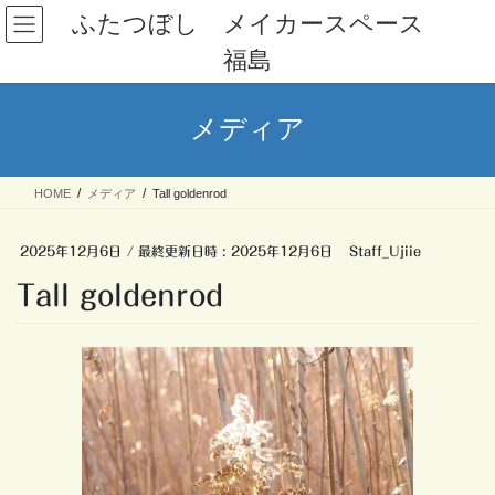
コ
ナ
ふたつぼし メイカースペース
ン
ビ
福島
テ
ゲ
ン
ー
ツ
シ
メディア
へ
ョ
ス
ン
キ
に
HOME
メディア
Tall goldenrod
ッ
移
プ
動
2025年12月6日
/ 最終更新日時 :
2025年12月6日
Staff_Ujiie
Tall goldenrod